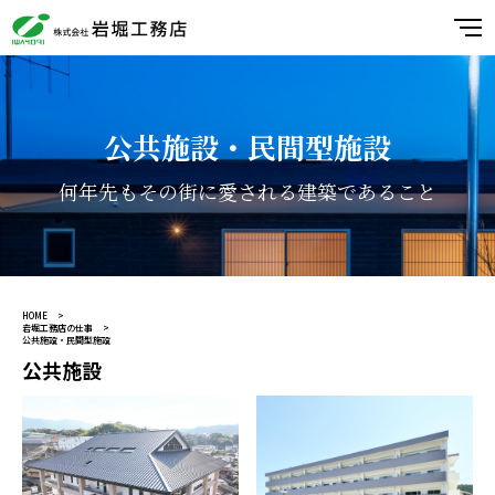
公共施設・民間型施設
何年先もその街に愛される建築であること
HOME
岩堀工務店の仕事
公共施設・民間型施設
公共施設