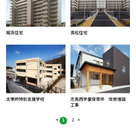
城浜住宅
高松住宅
太宰府特別支援学校
志免西学童保育所 改修増設
工事
<
1
2
>