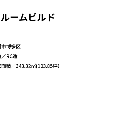
ブルームビルド
岡市博多区
／RC造
面積／343.32㎡(103.85坪）