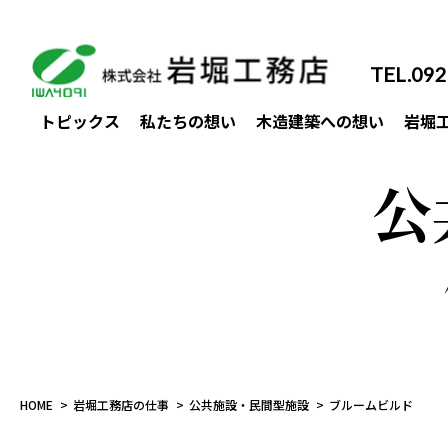
TEL.092
トピックス
私たちの想い
木造建築への想い
岩堀
TOP MESSAGE
社会人として
地域人として
職人として
一戸建
賃
公
HOME
岩堀工務店の仕事
公共施設・民間型施設
ブルームビルド