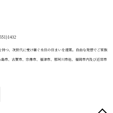
51)1432
を持つ、次世代に受け継ぐ永住の住まいを提案。自由な発想でご家族
、糸島市、古賀市、宗像市、福津市、那珂川市他、福岡市内及び近郊市