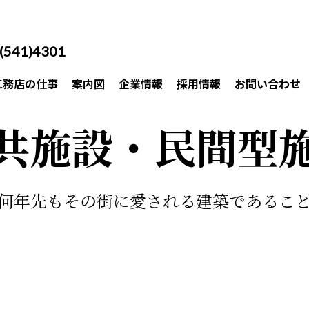
(541)4301
工務店の仕事
案内図
企業情報
採用情報
お問い合わせ
・タウンハウス
貸マンション
民間型施設
リフォーム
公共施設
先輩社員メッセージ
募集要項・職種
共施設・民間型
何年先もその街に愛される建築であるこ