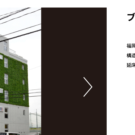
福
構造
延床
〉